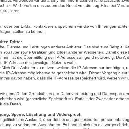
inaus verwenden wir die anonymen Informationen für statistische Zwec
chnik. Wir behalten uns zudem das Recht vor, die Log-Files bei Verdac
ntrollieren.
r oder per E-Mail kontaktieren, speichern wir die von Ihnen gemacht
ragen stellen zu können.
ten Dritter
lte, Dienste und Leistungen anderer Anbieter. Das sind zum Beispiel K
on YouTube sowie Grafiken und Bilder anderer Webseiten. Damit diese
nnen, ist die Übermittlung der IP-Adresse zwingend notwendig. Die Anbi
e IP-Adresse des jeweiligen Nutzers wahr.
ßlich Dritt-Anbieter zu nutzen, welche die IP-Adresse nur benötigen, u
 die IP-Adresse möglicherweise gespeichert wird. Dieser Vorgang dient
nntnis davon haben, dass die IP-Adresse gespeichert wird, weisen wir 
ir gemäß den Grundsätzen der Datenvermeidung und Datensparsamkeit
hrieben wird (gesetzliche Speicherfrist). Entfällt der Zweck der erhob
ir die Daten.
tigung, Sperre, Löschung und Widerspruch
ntgeltlich eine Auskunft, über die bei uns gespeicherten personenbez
öschung zu verlangen. Ausnahmen: Es handelt sich um die vorgeschrie