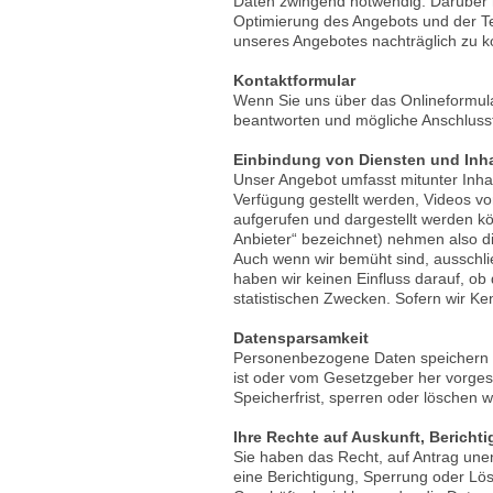
Daten zwingend notwendig. Darüber h
Optimierung des Angebots und der Te
unseres Angebotes nachträglich zu ko
Kontaktformular
Wenn Sie uns über das Onlineformula
beantworten und mögliche Anschlussf
Einbindung von Diensten und Inhal
Unser Angebot umfasst mitunter Inha
Verfügung gestellt werden, Videos v
aufgerufen und dargestellt werden kö
Anbieter“ bezeichnet) nehmen also di
Auch wenn wir bemüht sind, ausschlie
haben wir keinen Einfluss darauf, ob
statistischen Zwecken. Sofern wir Ke
Datensparsamkeit
Personenbezogene Daten speichern w
ist oder vom Gesetzgeber her vorgesc
Speicherfrist, sperren oder löschen w
Ihre Rechte auf Auskunft, Berich
Sie haben das Recht, auf Antrag une
eine Berichtigung, Sperrung oder L