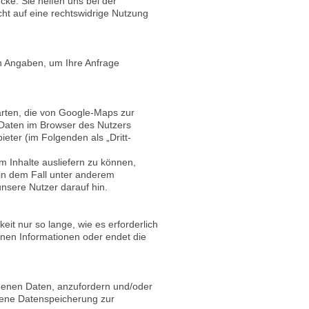
ke. Sie helfen uns bei der
ht auf eine rechtswidrige Nutzung
en Angaben, um Ihre Anfrage
arten, die von Google-Maps zur
 Daten im Browser des Nutzers
eter (im Folgenden als „Dritt-
m Inhalte ausliefern zu können,
 in dem Fall unter anderem
unsere Nutzer darauf hin.
 nur so lange, wie es erforderlich
enen Informationen oder endet die
ogenen Daten, anzufordern und/oder
bene Datenspeicherung zur