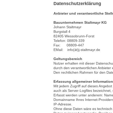
Datenschutzerklärung
Anbieter und verantwortliche Stel
Bauunternehmen Staltmayr KG
Johann Staltmayr
Burgstall 4
82405 Wessobrunn-Forst
Telefon: 08809-339
Fax: 08809-447
EMail: info(ät)j-staltmayr.de
Geltungsbereich
Nutzer erhalten mit dieser Datensch
durch den verantwortlichen Anbieter
Den rechtlichen Rahmen für den Da
Erfassung allgemeiner Informatio
Mit jedem Zugriff auf dieses Angebo
auch als Server-Logfiles bezeichnet,
Erfasst werden unter anderem: Name
Domainname Ihres Internet-Providers
IP-Adresse.
Ohne diese Daten wäre es technisch te