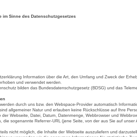
le im Sinne des Datenschutzgesetzes
utzerklärung Information über die Art, den Umfang und Zweck der Erh
 erhoben und verwendet werden.
tenschutz bilden das Bundesdatenschutzgesetz (BDSG) und das Telem
nen
t werden durch uns bzw. den Webspace-Provider automatisch Informatio
 sind allgemeiner Natur und erlauben keine Rückschlüsse auf Ihre Pers
 der Webseite, Datei, Datum, Datenmenge, Webbrowser und Webbrows
, die sogenannte Referrer-URL (jene Seite, von der aus Sie auf unser
ils nicht möglich, die Inhalte der Webseite auszuliefern und darzustell